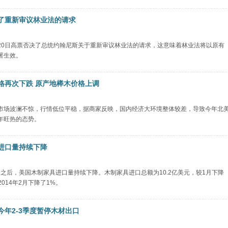
了重新审议林业法的请求
20日高票否决了总统约翰尼斯关于重新审议林业法的请求，这意味着林业法将以原有
署生效。
格再次下跌 原产地榉木价格上调
市场波澜不惊，行情低位平稳，据商家反映，国内经济大环境整体较差，导致今年北
年旺热的态势。
进口量持续下降
1月之后，美国木制家具进口量持续下降。木制家具进口总额为10.2亿美元，较1月下降
2014年2月下降了1%。
今年2-3季度暂停木材出口