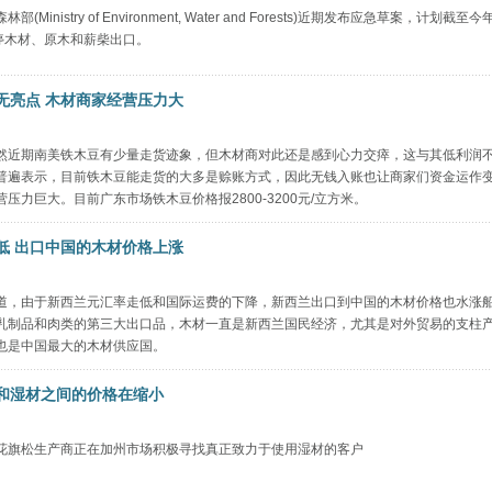
Ministry of Environment, Water and Forests)近期发布应急草案，计划截至今
暂停木材、原木和薪柴出口。
无亮点 木材商家经营压力大
然近期南美铁木豆有少量走货迹象，但木材商对此还是感到心力交瘁，这与其低利润
普遍表示，目前铁木豆能走货的大多是赊账方式，因此无钱入账也让商家们资金运作
压力巨大。目前广东市场铁木豆价格报2800-3200元/立方米。
低 出口中国的木材价格上涨
道，由于新西兰元汇率走低和国际运费的下降，新西兰出口到中国的木材价格也水涨
乳制品和肉类的第三大出口品，木材一直是新西兰国民经济，尤其是对外贸易的支柱
也是中国最大的木材供应国。
和湿材之间的价格在缩小
花旗松生产商正在加州市场积极寻找真正致力于使用湿材的客户