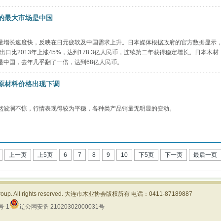
的最大市场是中国
量增长速度快，反映在日元疲软及中国需求上升。日本媒体根据政府的官方数据显示
材出口比2013年上涨45%，达到178.3亿人民币，连续第二年获得稳定增长。日本木材
是中国，去年几乎翻了一倍，达到68亿人民币。
原材料价格出现下调
然波澜不惊，行情表现得较为平稳，各种类产品销量无明显的变动。
上一页
上5页
6
7
8
9
10
下5页
下一页
最后一页
 Group. All rights reserved. 大连市木业协会版权所有 电话：0411-87189887
号-1
辽公网安备 21020302000031号