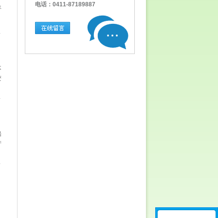
电话：0411-87189887
年
不
变
船
产